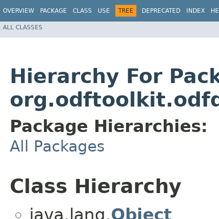
OVERVIEW
PACKAGE
CLASS
USE
TREE
DEPRECATED
INDEX
HE
ALL CLASSES
Hierarchy For Pac
org.odftoolkit.od
Package Hierarchies:
All Packages
Class Hierarchy
java.lang.
Object