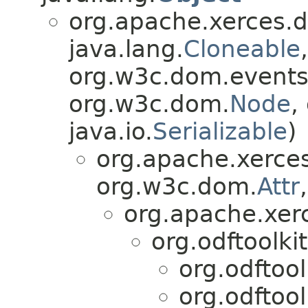
org.apache.xerces.
java.lang.
Cloneable
,
org.w3c.dom.events
org.w3c.dom.
Node
,
java.io.
Serializable
)
org.apache.xerce
org.w3c.dom.
Attr
org.apache.xer
org.odftoolki
org.odftoo
org.odftoo